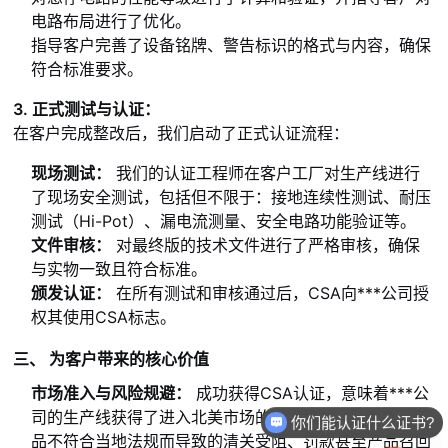
电路布局进行了优化。
指导客户完善了设备铭牌、警告标识的格式与内容，确保
符合标准要求。
3. 正式测试与认证：
在客户完成整改后，我们启动了正式认证流程：
现场测试：
我们的认证工程师在客户工厂对生产线进行
了现场安全测试，包括但不限于：接地连续性测试、耐压
测试（Hi-Pot）、漏电流测量、安全电路功能验证等。
文件审核：
对最终版的技术文件进行了严格审核，确保
与实物一致且符合标准。
颁发认证：
在所有测试和审核通过后，CSA向***公司授
权其使用CSA标志。
三、 为客户带来的核心价值
市场准入与风险规避：
成功获得CSA认证，意味着
***
公
你们能认证什么证书?
司的生产线获得了进入北美市场的“金钥匙”，避免了因产
认证证书怎么收费的呢？
品不符合当地法规而导致的清关受阻、罚款甚至产品召回