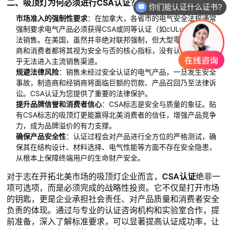
二、吸顶灯为何必须进行CSA认证？
你们能认证什么证书?
市场准入的强制性要求
：在加拿大，各省市的电气安全法规通常
强制要求电气产品必须获得CSA或同等认证（如cULus）才能合
法销售。在美国，虽然并非绝对联邦强制，但大型零售商、分销
商和消费者都将其视为安全与否的核心指标，没有认证的产品几
乎无法进入主流销售渠道。
规避法律风险
：销售未经过安全认证的电气产品，一旦发生安全
事故，制造商和经销商将面临巨额的罚款、产品召回乃至法律诉
讼。CSA认证为您提供了重要的法律保护。
提升品牌信誉和消费者信心
：CSA标志是安全与质量的象征。贴
有CSA标志的吸顶灯更能赢得北美消费者的信任，增强产品竞争
力，成为品牌溢价的有力支撑。
确保产品安全性
：认证过程会对产品进行全方位的严格测试，确
保其在结构设计、材料选择、电气性能等方面不存在安全隐患，
从根本上保障终端用户的生命财产安全。
对于志在开拓北美市场的吸顶灯企业而言，
CSA认证
绝非一
项可选项，而是必须完成的战略性投资。它不仅是打开市场
的钥匙，更是企业承担社会责任、对产品质量和消费者安全
负责的体现。通过与专业的认证咨询机构和实验室合作，提
前准备，深入了解标准要求，可以显著提高认证成功率，让