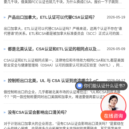
要几千块，做美国FCC认证也就几千块，为什么换成CSA，报价一下子跳到了
大几万、十几万甚至几十万？是不是实验室在漫天要价？其实，这个疑问本身源
于一个误解——你把几件性质完全不同的事情放在一起比较了。它们看上去都叫
“认证”，但背后的市场逻辑、...
产品出口加拿大，ETL认证可以代替CSA认证吗？
2026-05-19
出口加拿大，ETL认证可以代替CSA认证吗？严格来说，这两个认证不存在“谁
代替谁”的关系。ETL和CSA都是被加拿大标准委员会（SCC）正式认可的国家
认证机构。从法律效力和市场准入层面来看，两者具有完全同等的地位。这意味
着，只要产品通过了其中任何一家的认证，在加拿大海关清关、上架销售等官方
环节中，都是被承认的合法产...
都是北美认证，CSA认证和ETL认证的相同点以及不同点
2026-05-09
CSA认证和ETL认证相同点第一，法律地位和市场效力相同CSA和ETL都是美国
职业安全与健康管理局（OSHA）认可的国家认可测试实验室（NRTL），同时
也获得加拿大标准委员会（SCC）的认可。这意味着，在美国和加拿大市场
上，两者具有完全同等的法律效力和市场准入资格。海关、市场监管机构以及主
流零售商对两者的认可度是一致的，不...
控制柜出口北美，UL 与 CSA 认证到底选哪个？cCSAus 一证双用攻略
2026-04-17
你们能认证什么证书?
做控制柜出口的企业，几乎都被北美市场的认证难住过：“UL和CSA到底选哪
个？”“同一款控制柜要同时出口美国和加拿大，难道要做两套认证？”“听说有个
认证能一证双用，到底靠谱吗？”其实很多企业都踩过“重复认证”的坑——花双倍
时间、双倍费用，分别做UL和CSA认证，最后发现根本没必要。今天就用通俗
的语言，把控制柜出...
没有CSA认证会影响出口清关吗？
2026-04-02
对于计划出口加拿大的企业而言，“没有CSA认证会影响出口清关吗？”是萦绕在
心头的核心困惑，也是很多企业拓展加拿大市场时的首要顾虑。其实答案并非绝