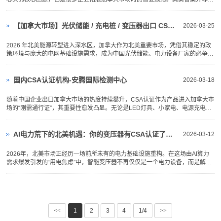
对，关键在于明确CSA认证的性质与加拿大市场的实际监管逻辑：正常来说
CSA认证是自愿性认证，在你没有虚标CSA标签的情况下海关不管控，但货物
进入加拿大当地后，会有相关部...
【加拿大市场】光伏储能 / 充电桩 / 变压器出口 CSA 认证全解析（侧重点与避坑指南）
2026-03-25
2026 年北美能源转型进入深水区，加拿大作为北美重要市场，凭借其稳定的政
策环境与庞大的电网基础设施需求，成为中国光伏储能、电力设备厂家的必争之
地。与美国市场不同，加拿大市场具有鲜明的技术法规和认证偏好，CSA认证是
其官方认可的核心准入通行证。然而，很多厂家在办理 CSA 认证时，存在 “套
用美国标准”、“混淆单...
国内CSA认证机构-安腾国际检测中心
2026-03-18
随着中国企业出口加拿大市场的热度持续攀升，CSA认证作为产品进入加拿大市
场的“刚需通行证”，其重要性愈发凸显。无论是LED灯具、小家电、电源充电类
等热门跨境品类，还是工业电气、暖通设备等工程类产品，无CSA认证基本无法
进入加拿大工程采购渠道。一、什么是CSA认证？为什么它很重要？CSA是加
拿大标准协会的简称，成立于...
AI电力荒下的北美机遇：你的变压器有CSA认证了吗？
2026-03-12
2026年，北美市场正经历一场前所未有的电力基础设施重构。在这场由AI算力
需求爆发引发的“用电焦虑”中，智能变压器不再仅仅是一个电力设备，而是解决
供需矛盾的“刚需”核心。对于国内智能变压器厂家和贸易商而言，这无疑是千载
难逢的出海机遇。然而，机遇背后暗藏玄机：在北美，任何接入电网的电子电气
产品，都必须先拿到...
<<
1
2
3
4
1/4
>>